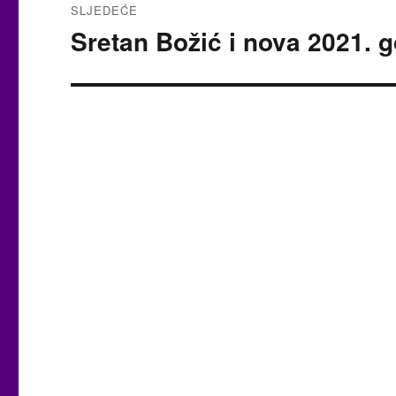
SLJEDEĆE
Sretan Božić i nova 2021. g
Sljedeća
objava: