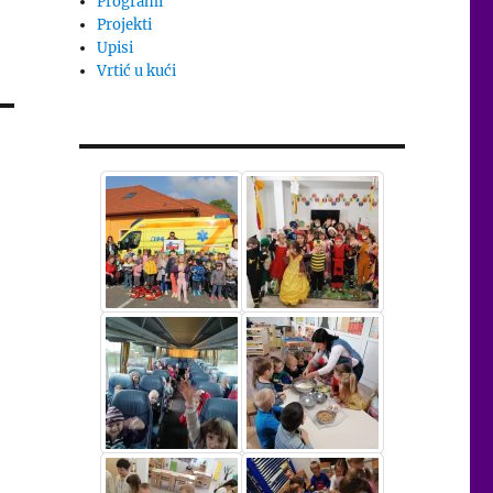
Programi
Projekti
Upisi
Vrtić u kući