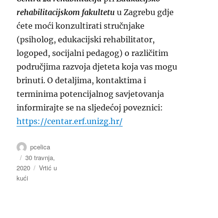
rehabilitacijskom fakultetu
u Zagrebu gdje
ćete moći konzultirati stručnjake
(psiholog, edukacijski rehabilitator,
logoped, socijalni pedagog) o različitim
područjima razvoja djeteta koja vas mogu
brinuti. O detaljima, kontaktima i
terminima potencijalnog savjetovanja
informirajte se na sljedećoj poveznici:
https://centar.erf.unizg.hr/
Autor
pcelica
Objavljeno
30 travnja,
2020
dana
Kategorije
Vrtić u
kući