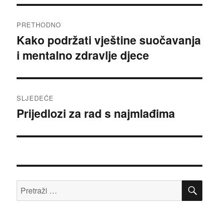
Navigacija
PRETHODNO
objava
Kako podržati vještine suočavanja
Prethodna
i mentalno zdravlje djece
objava:
SLJEDEĆE
Prijedlozi za rad s najmlađima
Sljedeća
objava:
PRE
Pretraži: