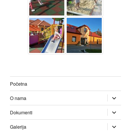
Početna
proširi
O nama
podizborn
proširi
Dokumenti
podizborn
proširi
Galerija
podizborn